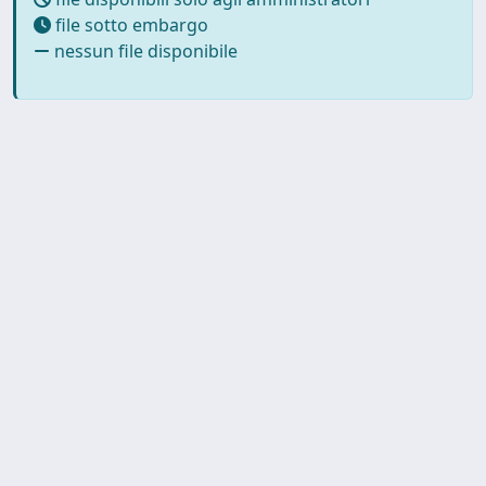
file sotto embargo
nessun file disponibile
Powered by
IRIS
-
about IRIS
-
Utilizzo dei cookie
-
Privacy
Copyright © 2026