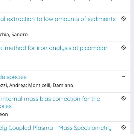
ial extraction to low amounts of sediments:
cchia, Sandro
 method for iron analysis at picomolar
de species
ozzi, Andrea; Monticelli, Damiano
internal mass bias correction for the
ores.
geon
ively Coupled Plasma - Mass Spectrometry