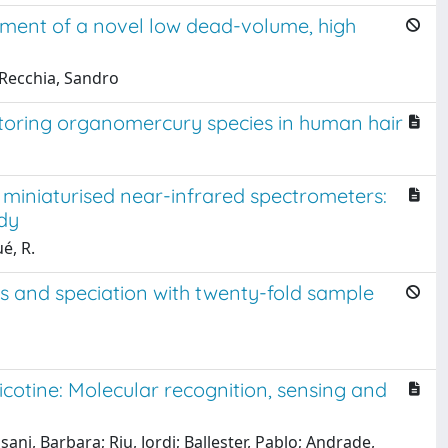
opment of a novel low dead-volume, high
; Recchia, Sandro
itoring organomercury species in human hair
 miniaturised near-infrared spectrometers:
udy
ué, R.
is and speciation with twenty-fold sample
icotine: Molecular recognition, sensing and
ani, Barbara; Riu, Jordi; Ballester, Pablo; Andrade,