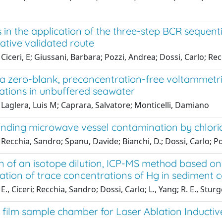
in the application of the three-step BCR sequent
ative validated route
Ciceri, E; Giussani, Barbara; Pozzi, Andrea; Dossi, Carlo; Re
a zero-blank, preconcentration-free voltammetric
ations in unbuffered seawater
Laglera, Luis M; Caprara, Salvatore; Monticelli, Damiano
nding microwave vessel contamination by chlori
Recchia, Sandro; Spanu, Davide; Bianchi, D.; Dossi, Carlo; P
n of an isotope dilution, ICP-MS method based on 
tion of trace concentrations of Hg in sediment c
E., Ciceri; Recchia, Sandro; Dossi, Carlo; L., Yang; R. E., Stur
s film sample chamber for Laser Ablation Induct