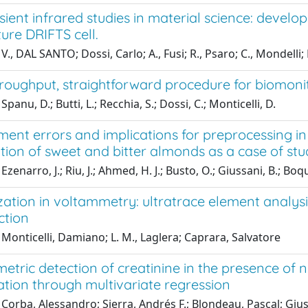
sient infrared studies in material science: devel
ure DRIFTS cell.
V., DAL SANTO; Dossi, Carlo; A., Fusi; R., Psaro; C., Mondelli
hroughput, straightforward procedure for biomon
panu, D.; Butti, L.; Recchia, S.; Dossi, C.; Monticelli, D.
ent errors and implications for preprocessing in
ation of sweet and bitter almonds as a case of st
zenarro, J.; Riu, J.; Ahmed, H. J.; Busto, O.; Giussani, B.; Boq
zation in voltammetry: ultratrace element analys
ction
Monticelli, Damiano; L. M., Laglera; Caprara, Salvatore
etric detection of creatinine in the presence of n
ation through multivariate regression
Corba, Alessandro; Sierra, Andrés F.; Blondeau, Pascal; Giuss