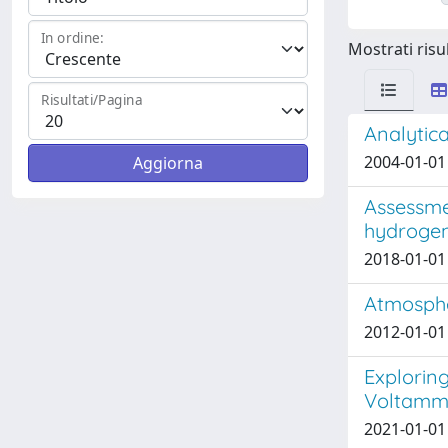
In ordine:
Mostrati risul
Risultati/Pagina
Analytic
2004-01-01 
Assessme
hydrogen
2018-01-01
Atmosphe
2012-01-01 
Exploring
Voltamme
2021-01-01 S