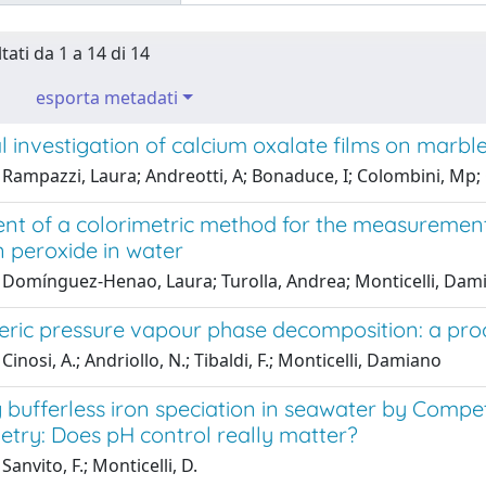
tati da 1 a 14 di 14
esporta metadati
al investigation of calcium oxalate films on mar
Rampazzi, Laura; Andreotti, A; Bonaduce, I; Colombini, Mp; 
nt of a colorimetric method for the measurement 
 peroxide in water
 Domínguez-Henao, Laura; Turolla, Andrea; Monticelli, Dami
ric pressure vapour phase decomposition: a proof
Cinosi, A.; Andriollo, N.; Tibaldi, F.; Monticelli, Damiano
 bufferless iron speciation in seawater by Compet
try: Does pH control really matter?
anvito, F.; Monticelli, D.