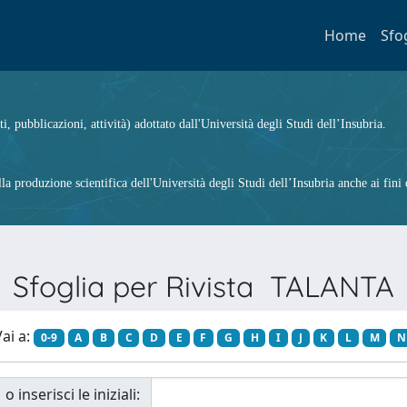
Home
Sfo
ti, pubblicazioni, attività) adottato dall'Università degli Studi dell’Insubria.
 produzione scientifica dell'Università degli Studi dell’Insubria anche ai fini d
Sfoglia per Rivista TALANTA
ai a:
0-9
A
B
C
D
E
F
G
H
I
J
K
L
M
N
o inserisci le iniziali: