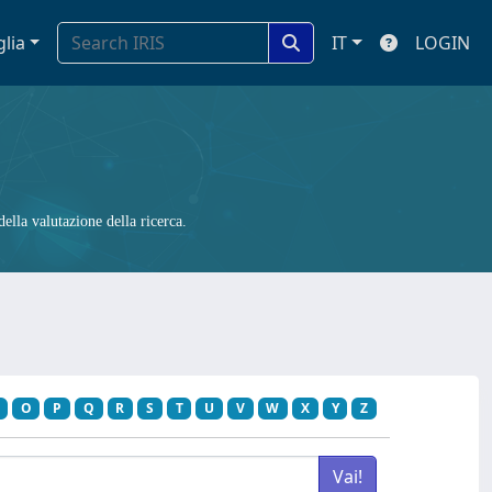
glia
IT
LOGIN
ella valutazione della ricerca.
O
P
Q
R
S
T
U
V
W
X
Y
Z