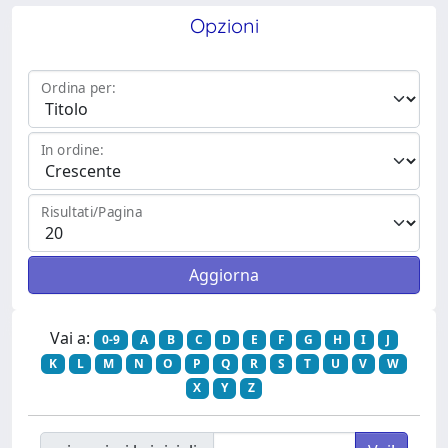
Opzioni
Ordina per:
In ordine:
Risultati/Pagina
Vai a:
0-9
A
B
C
D
E
F
G
H
I
J
K
L
M
N
O
P
Q
R
S
T
U
V
W
X
Y
Z