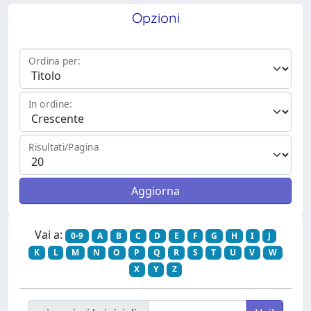
Opzioni
Ordina per:
In ordine:
Risultati/Pagina
Vai a:
0-9
A
B
C
D
E
F
G
H
I
J
K
L
M
N
O
P
Q
R
S
T
U
V
W
X
Y
Z