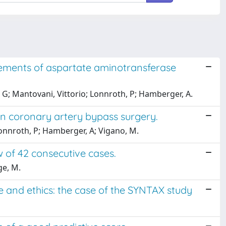
urements of aspartate aminotransferase
 G; Mantovani, Vittorio; Lonnroth, P; Hamberger, A.
in coronary artery bypass surgery.
Lonnroth, P; Hamberger, A; Vigano, M.
w of 42 consecutive cases.
ge, M.
e and ethics: the case of the SYNTAX study