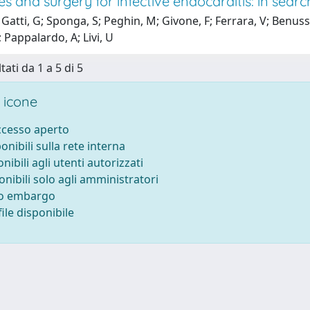
es and surgery for infective endocarditis: in sear
Gatti, G; Sponga, S; Peghin, M; Givone, F; Ferrara, V; Benussi,
 Pappalardo, A; Livi, U
tati da 1 a 5 di 5
 icone
accesso aperto
ponibili sulla rete interna
onibili agli utenti autorizzati
onibili solo agli amministratori
to embargo
ile disponibile