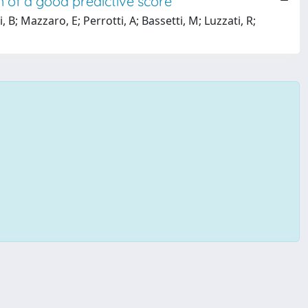
ch of a good predictive score
 B; Mazzaro, E; Perrotti, A; Bassetti, M; Luzzati, R;