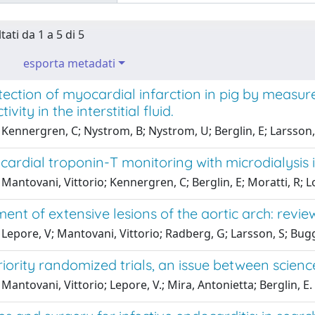
tati da 1 a 5 di 5
esporta metadati
etection of myocardial infarction in pig by meas
ivity in the interstitial fluid.
Kennergren, C; Nystrom, B; Nystrom, U; Berglin, E; Larsson,
ardial troponin-T monitoring with microdialysis 
Mantovani, Vittorio; Kennergren, C; Berglin, E; Moratti, R; 
t of extensive lesions of the aortic arch: revie
Lepore, V; Mantovani, Vittorio; Radberg, G; Larsson, S; Bug
iority randomized trials, an issue between scienc
Mantovani, Vittorio; Lepore, V.; Mira, Antonietta; Berglin, E.