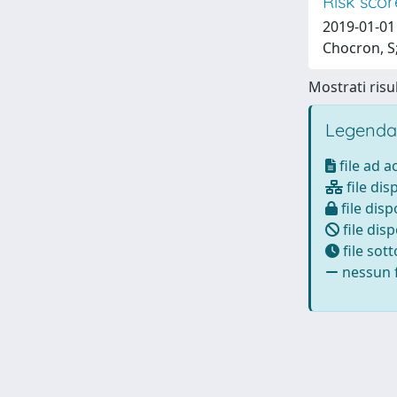
Risk scor
2019-01-01 
Chocron, S;
Mostrati risul
Legenda
file ad 
file dis
file disp
file disp
file sot
nessun f