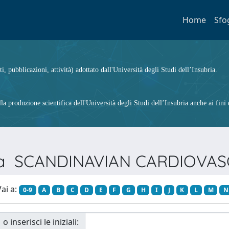
Home
Sfo
ti, pubblicazioni, attività) adottato dall'Università degli Studi dell’Insubria.
 produzione scientifica dell'Università degli Studi dell’Insubria anche ai fini d
vista SCANDINAVIAN CARDIOV
ai a:
0-9
A
B
C
D
E
F
G
H
I
J
K
L
M
N
o inserisci le iniziali: