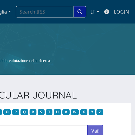
glia
IT
LOGIN
ella valutazione della ricerca.
ASCULAR JOURNAL
O
P
Q
R
S
T
U
V
W
X
Y
Z