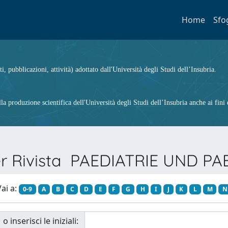
Home
Sfo
ti, pubblicazioni, attività) adottato dall'Università degli Studi dell’Insubria.
 produzione scientifica dell'Università degli Studi dell’Insubria anche ai fini d
per Rivista PAEDIATRIE UND P
ai a:
0-9
A
B
C
D
E
F
G
H
I
J
K
L
M
N
o inserisci le iniziali: