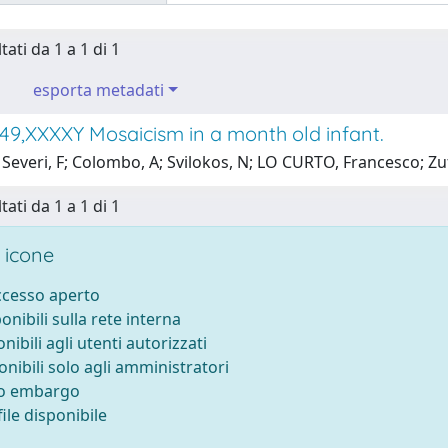
tati da 1 a 1 di 1
esporta metadati
49,XXXXY Mosaicism in a month old infant.
Severi, F; Colombo, A; Svilokos, N; LO CURTO, Francesco; Zuf
tati da 1 a 1 di 1
 icone
accesso aperto
ponibili sulla rete interna
onibili agli utenti autorizzati
onibili solo agli amministratori
to embargo
ile disponibile