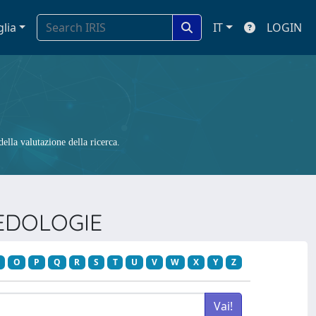
glia
IT
LOGIN
ella valutazione della ricerca.
AEDOLOGIE
O
P
Q
R
S
T
U
V
W
X
Y
Z