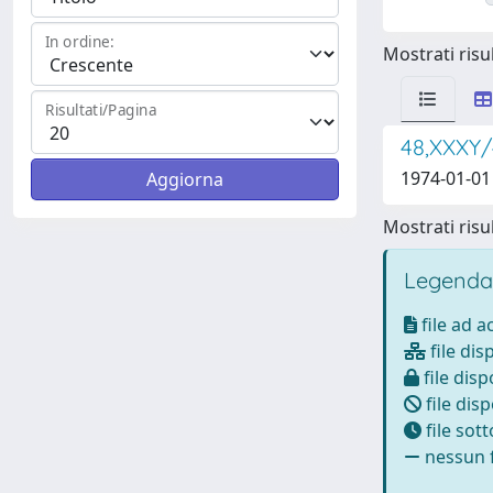
In ordine:
Mostrati risul
Risultati/Pagina
48,XXXY/
1974-01-01 
Mostrati risul
Legenda
file ad 
file dis
file disp
file disp
file sot
nessun f