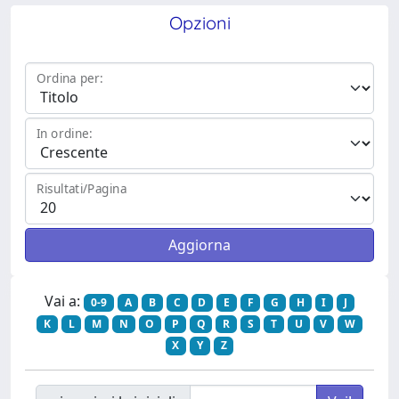
Opzioni
Ordina per:
In ordine:
Risultati/Pagina
Vai a:
0-9
A
B
C
D
E
F
G
H
I
J
K
L
M
N
O
P
Q
R
S
T
U
V
W
X
Y
Z