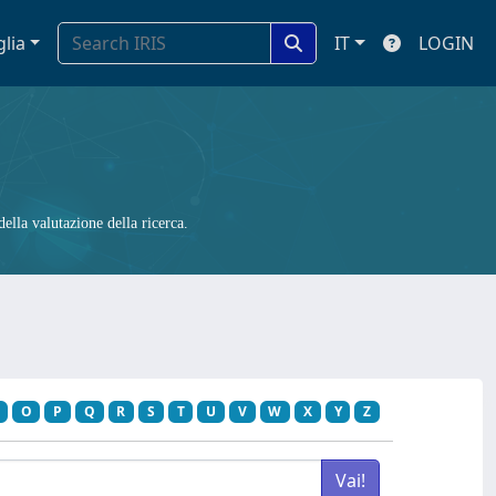
glia
IT
LOGIN
ella valutazione della ricerca.
O
P
Q
R
S
T
U
V
W
X
Y
Z