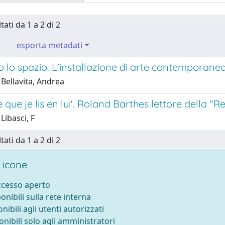
tati da 1 a 2 di 2
esporta metadati
o lo spazio. L’installazione di arte contemporane
Bellavita, Andrea
e que je lis en lui'. Roland Barthes lettore della "
Libasci, F
tati da 1 a 2 di 2
 icone
accesso aperto
ponibili sulla rete interna
onibili agli utenti autorizzati
onibili solo agli amministratori