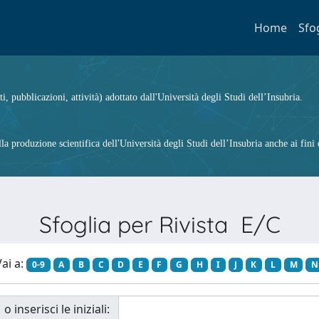
Home
Sfo
ti, pubblicazioni, attività) adottato dall'Università degli Studi dell’Insubria.
 produzione scientifica dell'Università degli Studi dell’Insubria anche ai fini d
Sfoglia per Rivista E/C
ai a:
0-9
A
B
C
D
E
F
G
H
I
J
K
L
M
N
o inserisci le iniziali: