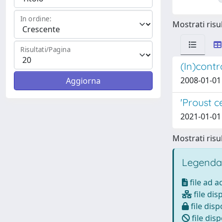
In ordine:
Mostrati risul
Risultati/Pagina
(In)contr
2008-01-01 
'Proust c
2021-01-01 
Mostrati risul
Legenda
file ad 
file dis
file disp
file disp