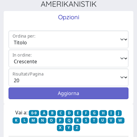
AMERIKANISTIK
Opzioni
Ordina per:
In ordine:
Risultati/Pagina
Vai a:
0-9
A
B
C
D
E
F
G
H
I
J
K
L
M
N
O
P
Q
R
S
T
U
V
W
X
Y
Z