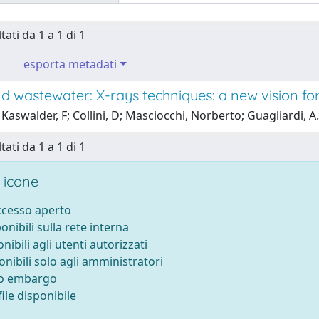
tati da 1 a 1 di 1
esporta metadati
 wastewater: X-rays techniques: a new vision for 
Kaswalder, F; Collini, D; Masciocchi, Norberto; Guagliardi, A.
tati da 1 a 1 di 1
 icone
accesso aperto
ponibili sulla rete interna
onibili agli utenti autorizzati
onibili solo agli amministratori
to embargo
ile disponibile