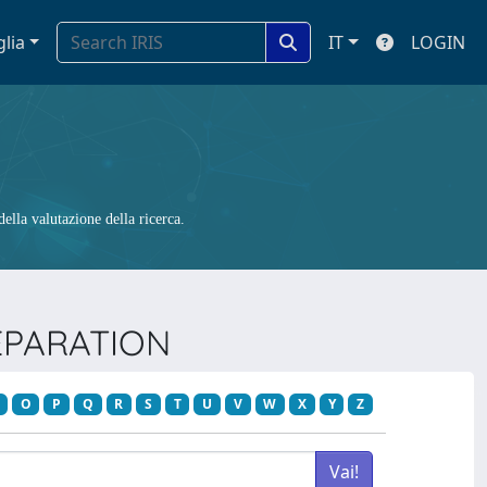
glia
IT
LOGIN
ella valutazione della ricerca.
SEPARATION
O
P
Q
R
S
T
U
V
W
X
Y
Z