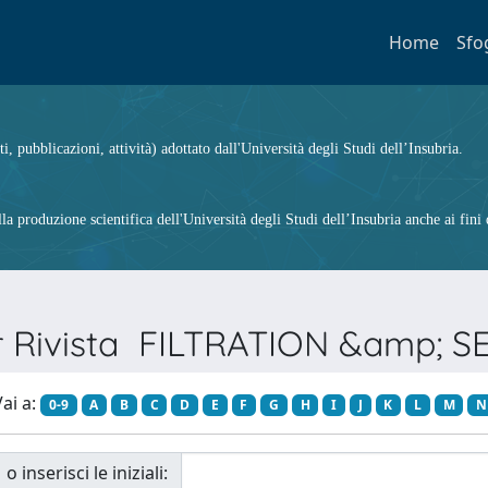
Home
Sfo
ti, pubblicazioni, attività) adottato dall'Università degli Studi dell’Insubria.
 produzione scientifica dell'Università degli Studi dell’Insubria anche ai fini d
er Rivista FILTRATION &amp; 
ai a:
0-9
A
B
C
D
E
F
G
H
I
J
K
L
M
N
o inserisci le iniziali: