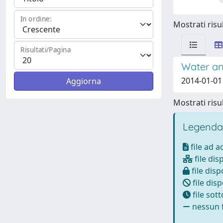
In ordine:
Mostrati risul
Risultati/Pagina
Water and
2014-01-01 
Mostrati risul
Legenda
file ad 
file dis
file disp
file disp
file sot
nessun f