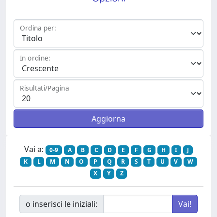
Ordina per:
In ordine:
Risultati/Pagina
Vai a:
0-9
A
B
C
D
E
F
G
H
I
J
K
L
M
N
O
P
Q
R
S
T
U
V
W
X
Y
Z
o inserisci le iniziali: