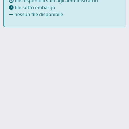
file disponibili solo agli amministratori
file sotto embargo
nessun file disponibile
Powered by
IRIS
-
about IRIS
-
Utilizzo dei cookie
-
Privacy
Copyright © 2026