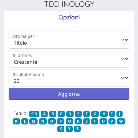
TECHNOLOGY
Opzioni
Ordina per:
In ordine:
Risultati/Pagina
Vai a:
0-9
A
B
C
D
E
F
G
H
I
J
K
L
M
N
O
P
Q
R
S
T
U
V
W
X
Y
Z