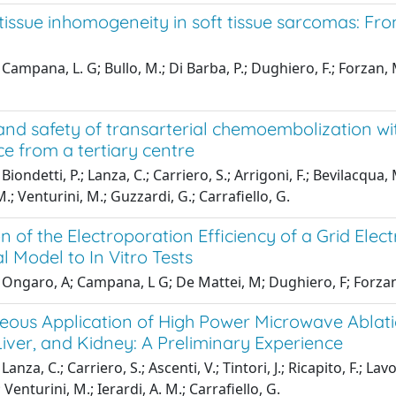
 tissue inhomogeneity in soft tissue sarcomas: F
Campana, L. G; Bullo, M.; Di Barba, P.; Dughiero, F.; Forzan, M
 and safety of transarterial chemoembolization w
e from a tertiary centre
iondetti, P.; Lanza, C.; Carriero, S.; Arrigoni, F.; Bevilacqua, M
M.; Venturini, M.; Guzzardi, G.; Carrafiello, G.
n of the Electroporation Efficiency of a Grid El
 Model to In Vitro Tests
Ongaro, A; Campana, L G; De Mattei, M; Dughiero, F; Forzan, 
eous Application of High Power Microwave Ablati
Liver, and Kidney: A Preliminary Experience
anza, C.; Carriero, S.; Ascenti, V.; Tintori, J.; Ricapito, F.; Lavo
 Venturini, M.; Ierardi, A. M.; Carrafiello, G.