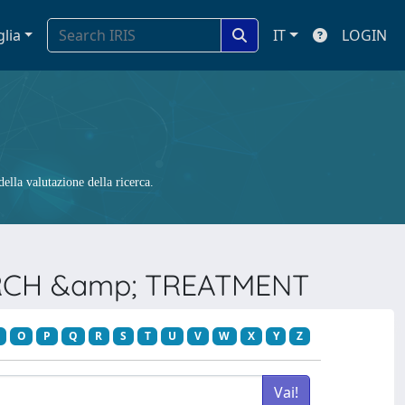
glia
IT
LOGIN
ella valutazione della ricerca.
ARCH &amp; TREATMENT
O
P
Q
R
S
T
U
V
W
X
Y
Z