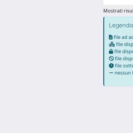
Mostrati risul
Legenda
file ad 
file dis
file disp
file disp
file sot
nessun f