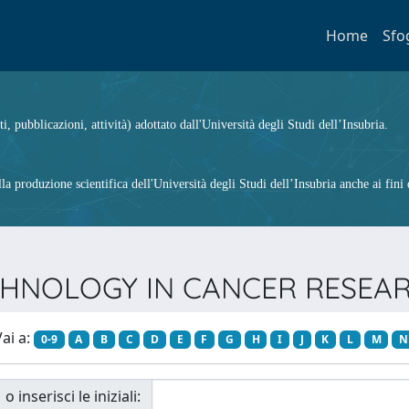
Home
Sfo
ti, pubblicazioni, attività) adottato dall'Università degli Studi dell’Insubria.
 produzione scientifica dell'Università degli Studi dell’Insubria anche ai fini d
 TECHNOLOGY IN CANCER RESE
ai a:
0-9
A
B
C
D
E
F
G
H
I
J
K
L
M
N
o inserisci le iniziali: