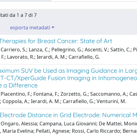
tati da 1 a 7 di 7
esporta metadati
Therapies for Breast Cancer: State of Art
arriero, S.; Lanza, C.; Pellegrino, G.; Ascenti, V.; Sattin, C.; Pizz
F.; Lavorato, R.; Ierardi, A. M.; Carrafiello, G.
ximum SUV be Used as Imaging Guidance in Larg
T-CT/XperGuide Fusion Imaging in Inhomogeneou
 a Difference
Piacentino, F.; Fontana, F.; Zorzetto, G.; Saccomanno, A.; Casa
; Coppola, A.; Ierardi, A. M.; Carrafiello, G.; Venturini, M.
 Electrode Distance in Grid Electrode: Numerical M
 Ongaro, Alessia; Campana, Luca Giovanni; De Mattei, Monica
Maria Evelina; Pellati, Agnese; Rossi, Carlo Riccardo; Bernard