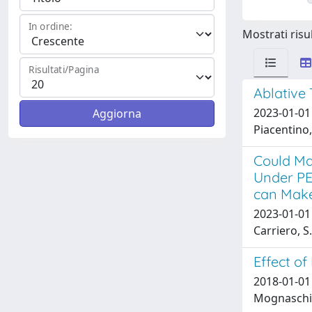
In ordine:
Mostrati risul
Risultati/Pagina
Ablative 
2023-01-01 C
Piacentino, 
Could Ma
Under PE
can Make
2023-01-01 
Carriero, S.
Effect of
2018-01-01
Mognaschi, 