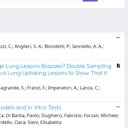
i, C.; Angileri, S. A.; Biondetti, P.; Ianniello, A. A.;
e Lung Lesions Biopsies? Double Sampling
s Lung Uptaking Lesions to Show That it
grande, S.; Franzi, F.; Imperatori, A.; Lanza, C.;
odels and In Vitro Tests
; Di Barba, Paolo; Dughiero, Fabrizio; Forzan, Michele;
ello, Clara; Sieni, Elisabetta