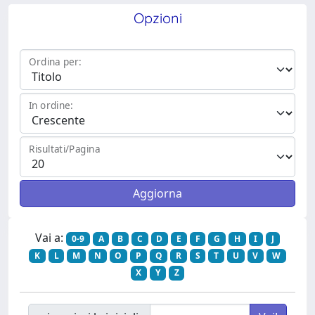
Opzioni
Ordina per:
In ordine:
Risultati/Pagina
Vai a:
0-9
A
B
C
D
E
F
G
H
I
J
K
L
M
N
O
P
Q
R
S
T
U
V
W
X
Y
Z