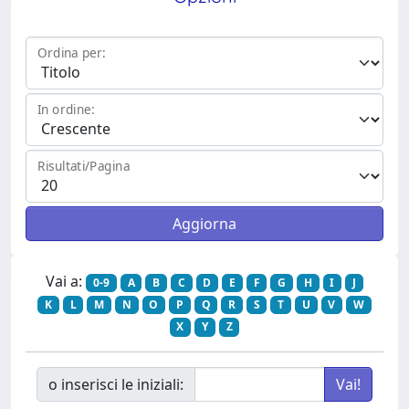
Ordina per:
In ordine:
Risultati/Pagina
Vai a:
0-9
A
B
C
D
E
F
G
H
I
J
K
L
M
N
O
P
Q
R
S
T
U
V
W
X
Y
Z
o inserisci le iniziali: