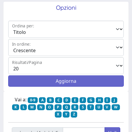
Opzioni
Ordina per:
In ordine:
Risultati/Pagina
Vai a:
0-9
A
B
C
D
E
F
G
H
I
J
K
L
M
N
O
P
Q
R
S
T
U
V
W
X
Y
Z