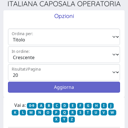
ITALIANA CAPOSALA OPERATORIA
Opzioni
Ordina per:
In ordine:
Risultati/Pagina
Vai a:
0-9
A
B
C
D
E
F
G
H
I
J
K
L
M
N
O
P
Q
R
S
T
U
V
W
X
Y
Z