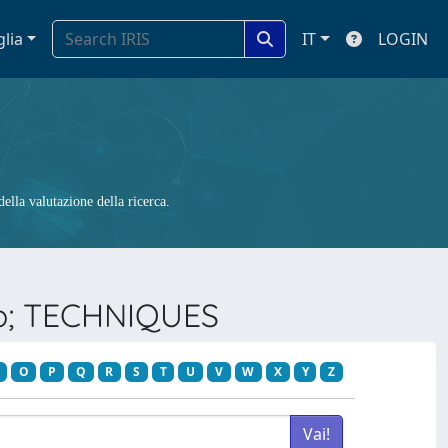
glia
IT
LOGIN
ella valutazione della ricerca.
mp; TECHNIQUES
O
P
Q
R
S
T
U
V
W
X
Y
Z