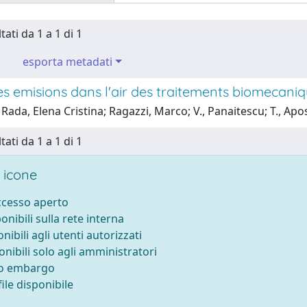
tati da 1 a 1 di 1
esporta metadati
es emisions dans l'air des traitements biomecan
Rada, Elena Cristina; Ragazzi, Marco; V., Panaitescu; T., Apo
tati da 1 a 1 di 1
 icone
accesso aperto
ponibili sulla rete interna
onibili agli utenti autorizzati
onibili solo agli amministratori
to embargo
ile disponibile