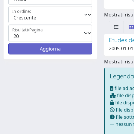
In ordine:
Mostrati risul
Risultati/Pagina
Etudes d
2005-01-01 
Mostrati risul
Legenda
file ad 
file dis
file disp
file disp
file sot
nessun f