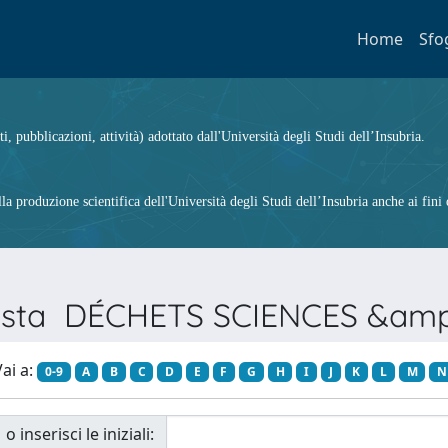
Home
Sfo
ti, pubblicazioni, attività) adottato dall'Università degli Studi dell’Insubria.
 produzione scientifica dell'Università degli Studi dell’Insubria anche ai fini d
ivista DÉCHETS SCIENCES &a
ai a:
0-9
A
B
C
D
E
F
G
H
I
J
K
L
M
N
o inserisci le iniziali: