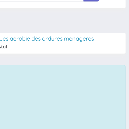
iques aerobie des ordures menageres
stol