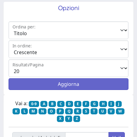
Opzioni
Ordina per:
In ordine:
Risultati/Pagina
Vai a:
0-9
A
B
C
D
E
F
G
H
I
J
K
L
M
N
O
P
Q
R
S
T
U
V
W
X
Y
Z