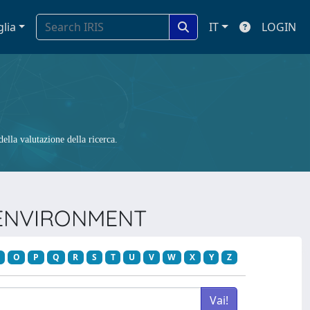
glia
IT
LOGIN
ella valutazione della ricerca.
L ENVIRONMENT
O
P
Q
R
S
T
U
V
W
X
Y
Z