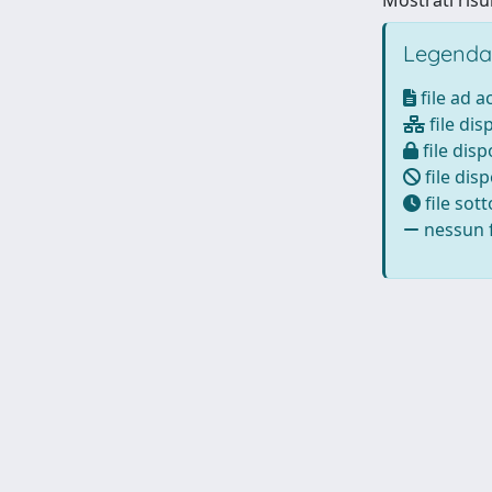
Mostrati risul
Legenda
file ad 
file dis
file disp
file disp
file sot
nessun f