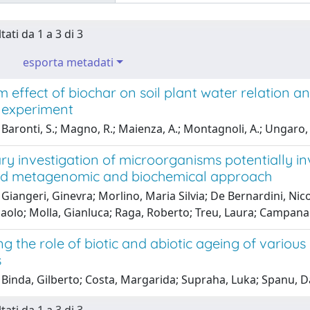
tati da 1 a 3 di 3
esporta metadati
 effect of biochar on soil plant water relation and
 experiment
Baronti, S.; Magno, R.; Maienza, A.; Montagnoli, A.; Ungaro, F.
ry investigation of microorganisms potentially i
ed metagenomic and biochemical approach
Giangeri, Ginevra; Morlino, Maria Silvia; De Bernardini, Nico
Paolo; Molla, Gianluca; Raga, Roberto; Treu, Laura; Campana
g the role of biotic and abiotic ageing of variou
s
Binda, Gilberto; Costa, Margarida; Supraha, Luka; Spanu, Da