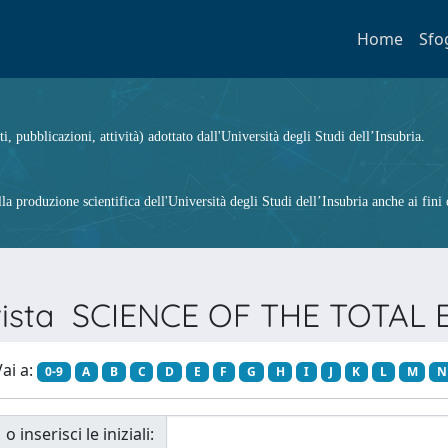
Home
Sfo
ti, pubblicazioni, attività) adottato dall'Università degli Studi dell’Insubria.
 produzione scientifica dell'Università degli Studi dell’Insubria anche ai fini d
Rivista SCIENCE OF THE TOTA
ai a:
0-9
A
B
C
D
E
F
G
H
I
J
K
L
M
N
o inserisci le iniziali: