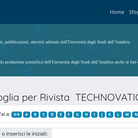
Home
Sfo
ti, pubblicazioni, attività) adottato dall'Università degli Studi dell’Insubria.
 produzione scientifica dell'Università degli Studi dell’Insubria anche ai fini d
oglia per Rivista TECHNOVAT
ai a:
0-9
A
B
C
D
E
F
G
H
I
J
K
L
M
N
o inserisci le iniziali: