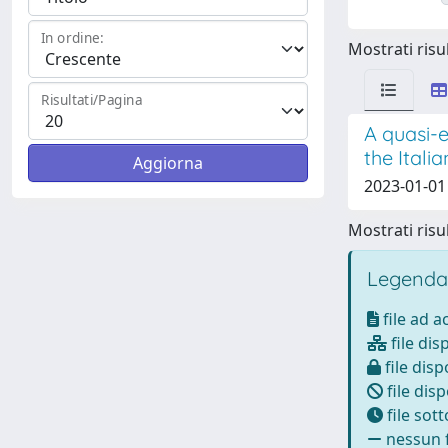
In ordine:
Mostrati risul
Risultati/Pagina
A quasi-e
the Itali
2023-01-01 
Mostrati risul
Legenda
file ad 
file dis
file disp
file disp
file sot
nessun f