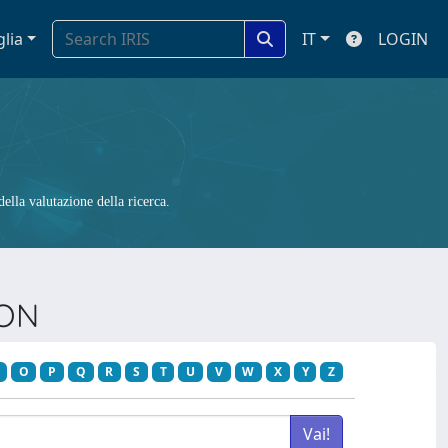
glia
IT
LOGIN
ella valutazione della ricerca.
ION
O
P
Q
R
S
T
U
V
W
X
Y
Z