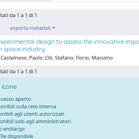
tati da 1 a 1 di 1
esporta metadati
xperimental design to assess the innovative impa
an space industry
Castelnovo, Paolo; Clò, Stefano; Florio, Massimo
tati da 1 a 1 di 1
 icone
accesso aperto
ponibili sulla rete interna
onibili agli utenti autorizzati
onibili solo agli amministratori
to embargo
ile disponibile