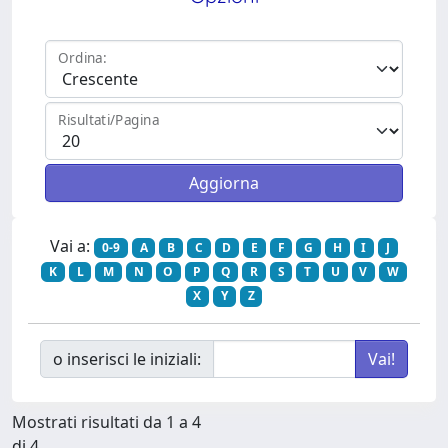
Ordina:
Risultati/Pagina
Vai a:
0-9
A
B
C
D
E
F
G
H
I
J
K
L
M
N
O
P
Q
R
S
T
U
V
W
X
Y
Z
o inserisci le iniziali:
Mostrati risultati da 1 a 4
di 4