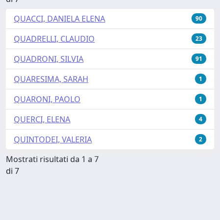
QUACCI, DANIELA ELENA
90
QUADRELLI, CLAUDIO
23
QUADRONI, SILVIA
91
QUARESIMA, SARAH
1
QUARONI, PAOLO
1
QUERCI, ELENA
4
QUINTODEI, VALERIA
2
Mostrati risultati da 1 a 7
di 7