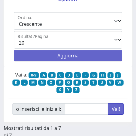
Ordina:
Risultati/Pagina
Vai a:
0-9
A
B
C
D
E
F
G
H
I
J
K
L
M
N
O
P
Q
R
S
T
U
V
W
X
Y
Z
o inserisci le iniziali:
Mostrati risultati da 1 a 7
di 7