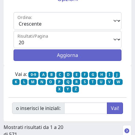
Ordina:
Risultati/Pagina
Vai a:
0-9
A
B
C
D
E
F
G
H
I
J
K
L
M
N
O
P
Q
R
S
T
U
V
W
X
Y
Z
o inserisci le iniziali:
Mostrati risultati da 1 a 20
di 571