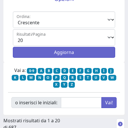
Ordina:
Risultati/Pagina
Vai a:
0-9
A
B
C
D
E
F
G
H
I
J
K
L
M
N
O
P
Q
R
S
T
U
V
W
X
Y
Z
o inserisci le iniziali:
Mostrati risultati da 1 a 20
di 687