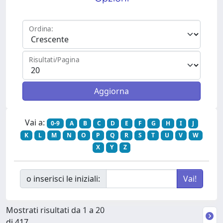
Ordina:
Risultati/Pagina
Vai a:
0-9
A
B
C
D
E
F
G
H
I
J
K
L
M
N
O
P
Q
R
S
T
U
V
W
X
Y
Z
o inserisci le iniziali:
Mostrati risultati da 1 a 20
di 417