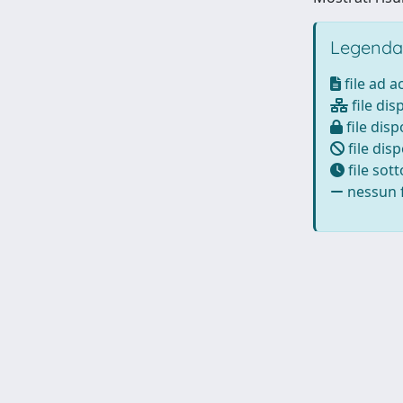
Legenda
file ad 
file dis
file disp
file disp
file sot
nessun f