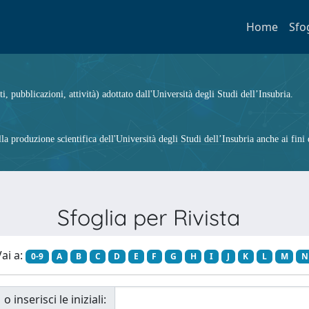
Home
Sfo
ti, pubblicazioni, attività) adottato dall'Università degli Studi dell’Insubria.
 produzione scientifica dell'Università degli Studi dell’Insubria anche ai fini d
Sfoglia per Rivista
ai a:
0-9
A
B
C
D
E
F
G
H
I
J
K
L
M
N
o inserisci le iniziali: