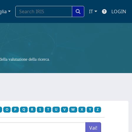
glia
IT
LOGIN
ella valutazione della ricerca.
O
P
Q
R
S
T
U
V
W
X
Y
Z