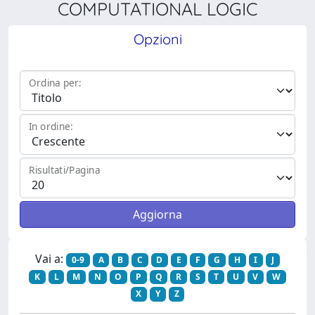
COMPUTATIONAL LOGIC
Opzioni
Ordina per:
In ordine:
Risultati/Pagina
Vai a:
0-9
A
B
C
D
E
F
G
H
I
J
K
L
M
N
O
P
Q
R
S
T
U
V
W
X
Y
Z