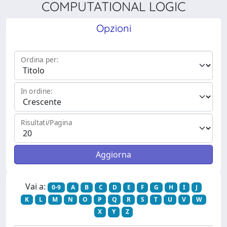
COMPUTATIONAL LOGIC
Opzioni
Ordina per:
In ordine:
Risultati/Pagina
Vai a:
0-9
A
B
C
D
E
F
G
H
I
J
K
L
M
N
O
P
Q
R
S
T
U
V
W
X
Y
Z