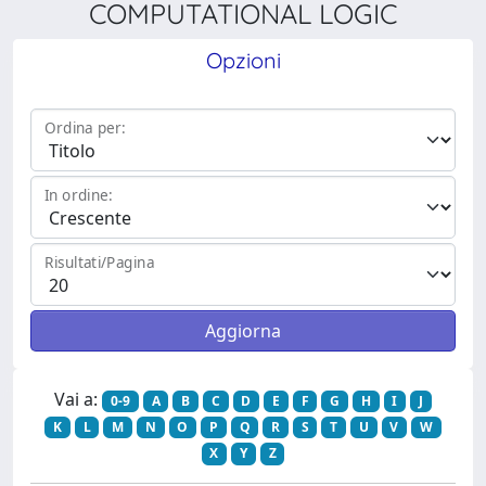
COMPUTATIONAL LOGIC
Opzioni
Ordina per:
In ordine:
Risultati/Pagina
Vai a:
0-9
A
B
C
D
E
F
G
H
I
J
K
L
M
N
O
P
Q
R
S
T
U
V
W
X
Y
Z