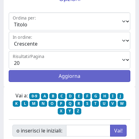
Ordina per:
In ordine:
Risultati/Pagina
Vai a:
0-9
A
B
C
D
E
F
G
H
I
J
K
L
M
N
O
P
Q
R
S
T
U
V
W
X
Y
Z
o inserisci le iniziali: