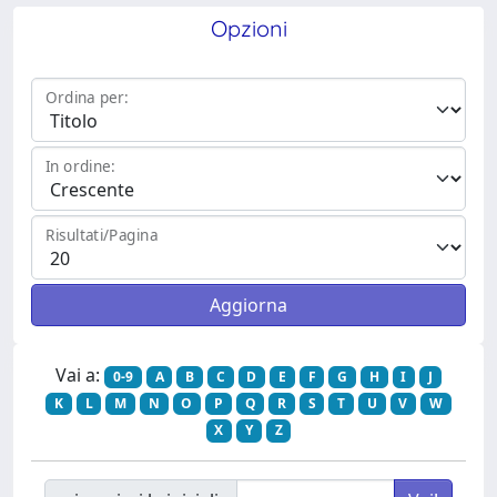
Opzioni
Ordina per:
In ordine:
Risultati/Pagina
Vai a:
0-9
A
B
C
D
E
F
G
H
I
J
K
L
M
N
O
P
Q
R
S
T
U
V
W
X
Y
Z