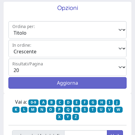
Opzioni
Ordina per:
In ordine:
Risultati/Pagina
Vai a:
0-9
A
B
C
D
E
F
G
H
I
J
K
L
M
N
O
P
Q
R
S
T
U
V
W
X
Y
Z