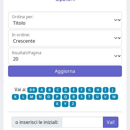
Ordina per:
In ordine:
Risultati/Pagina
Vai a:
0-9
A
B
C
D
E
F
G
H
I
J
K
L
M
N
O
P
Q
R
S
T
U
V
W
X
Y
Z
o inserisci le iniziali: