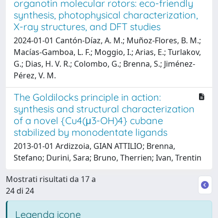
organotin molecular rotors: eco-friendly
synthesis, photophysical characterization,
X-ray structures, and DFT studies
2024-01-01 Cantón-Díaz, A. M.; Muñoz-Flores, B. M.;
Macías-Gamboa, L. F.; Moggio, I.; Arias, E.; Turlakov,
G.; Dias, H. V. R.; Colombo, G.; Brenna, S.; Jiménez-
Pérez, V. M.
The Goldilocks principle in action:
synthesis and structural characterization
of a novel {Cu4(μ3-OH)4} cubane
stabilized by monodentate ligands
2013-01-01 Ardizzoia, GIAN ATTILIO; Brenna,
Stefano; Durini, Sara; Bruno, Therrien; Ivan, Trentin
Mostrati risultati da 17 a
24 di 24
Legenda icone