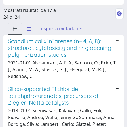
Mostrati risultati da 17 a
24 di 24
esporta metadati
Scandium calix[n]arenes (n= 4, 6, 8):
structural, cytotoxicity and ring opening
polymerization studies
2021-01-01 Alshamrani, A. F. A.; Santoro, O.; Prior, T.
J.; Alamri, M. A.; Stasiuk, G. J.; Elsegood, M. R. J.;
Redshaw, C.
Silica-supported Ti chloride
tetrahydrofuranates, precursors of
Ziegler–Natta catalysts
2013-01-01 Seenivasan, Kalaivani; Gallo, Erik;
Piovano, Andrea; Vitillo, Jenny G.; Sommazzi, Anna;
Bordiga, Silvia; Lamberti, Carlo; Glatzel, Pieter;