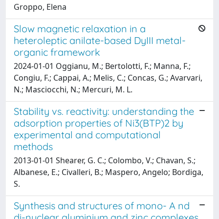
Groppo, Elena
Slow magnetic relaxation in a
heteroleptic anilate-based DyIII metal-
organic framework
2024-01-01 Oggianu, M.; Bertolotti, F.; Manna, F.;
Congiu, F.; Cappai, A.; Melis, C.; Concas, G.; Avarvari,
N.; Masciocchi, N.; Mercuri, M. L.
Stability vs. reactivity: understanding the
adsorption properties of Ni3(BTP)2 by
experimental and computational
methods
2013-01-01 Shearer, G. C.; Colombo, V.; Chavan, S.;
Albanese, E.; Civalleri, B.; Maspero, Angelo; Bordiga,
S.
Synthesis and structures of mono- A nd
di-nuclear aluminium and zinc complexes