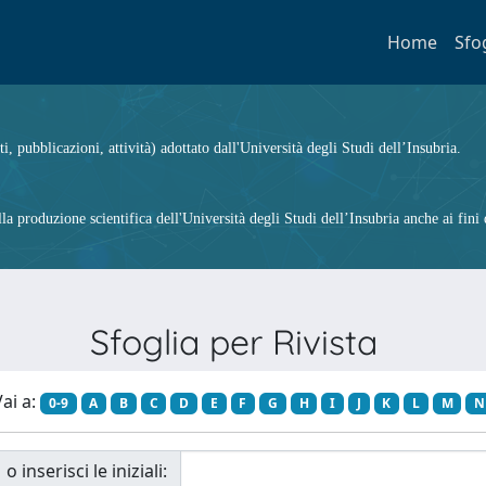
Home
Sfo
ti, pubblicazioni, attività) adottato dall'Università degli Studi dell’Insubria.
 produzione scientifica dell'Università degli Studi dell’Insubria anche ai fini d
Sfoglia per Rivista
ai a:
0-9
A
B
C
D
E
F
G
H
I
J
K
L
M
N
o inserisci le iniziali: