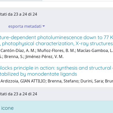
tati da 23 a 24 di 24
esporta metadati
ure-dependent photoluminescence down to 77 K o
, photophysical characterization, X-ray structure
Cantón-Díaz, A. M.; Muñoz-Flores, B. M.; Macías-Gamboa, L. F.; 
; Brenna, S.; Jiménez-Pérez, V. M.
locks principle in action: synthesis and structura
tabilized by monodentate ligands
Ardizzoia, GIAN ATTILIO; Brenna, Stefano; Durini, Sara; Brun
tati da 23 a 24 di 24
 icone