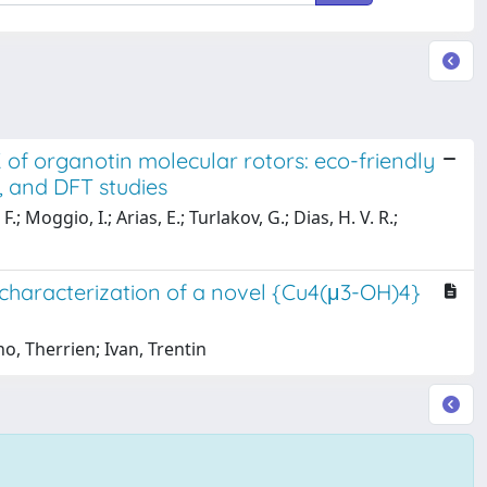
f organotin molecular rotors: eco-friendly
s, and DFT studies
Moggio, I.; Arias, E.; Turlakov, G.; Dias, H. V. R.;
l characterization of a novel {Cu4(μ3-OH)4}
o, Therrien; Ivan, Trentin