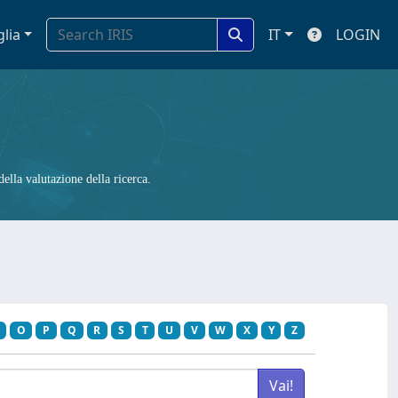
glia
IT
LOGIN
ella valutazione della ricerca.
O
P
Q
R
S
T
U
V
W
X
Y
Z