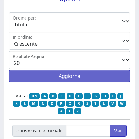
Ordina per:
In ordine:
Risultati/Pagina
Vai a:
0-9
A
B
C
D
E
F
G
H
I
J
K
L
M
N
O
P
Q
R
S
T
U
V
W
X
Y
Z
o inserisci le iniziali: