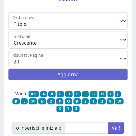
Ordina per:
In ordine:
Risultati/Pagina
Vai a:
0-9
A
B
C
D
E
F
G
H
I
J
K
L
M
N
O
P
Q
R
S
T
U
V
W
X
Y
Z
o inserisci le iniziali: