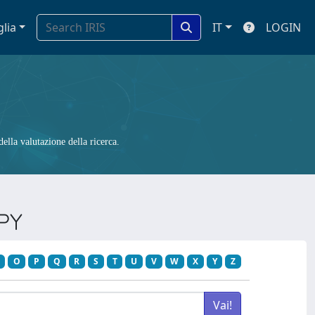
glia
IT
LOGIN
ella valutazione della ricerca.
PY
O
P
Q
R
S
T
U
V
W
X
Y
Z