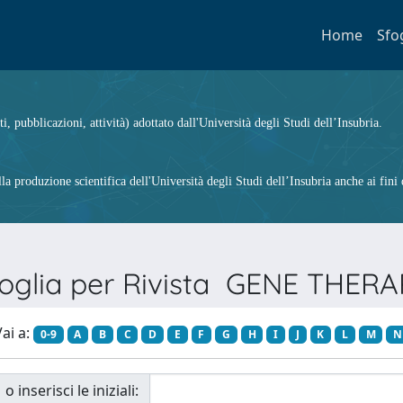
Home
Sfo
ti, pubblicazioni, attività) adottato dall'Università degli Studi dell’Insubria.
 produzione scientifica dell'Università degli Studi dell’Insubria anche ai fini d
oglia per Rivista GENE THERA
ai a:
0-9
A
B
C
D
E
F
G
H
I
J
K
L
M
N
o inserisci le iniziali: