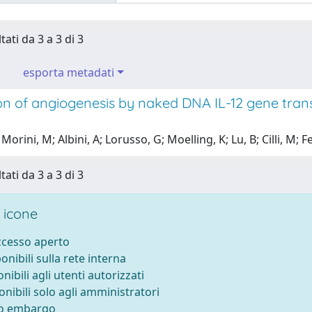
tati da 3 a 3 di 3
esporta metadati
on of angiogenesis by naked DNA IL-12 gene tra
Morini, M; Albini, A; Lorusso, G; Moelling, K; Lu, B; Cilli, M; 
tati da 3 a 3 di 3
 icone
accesso aperto
ponibili sulla rete interna
onibili agli utenti autorizzati
onibili solo agli amministratori
to embargo