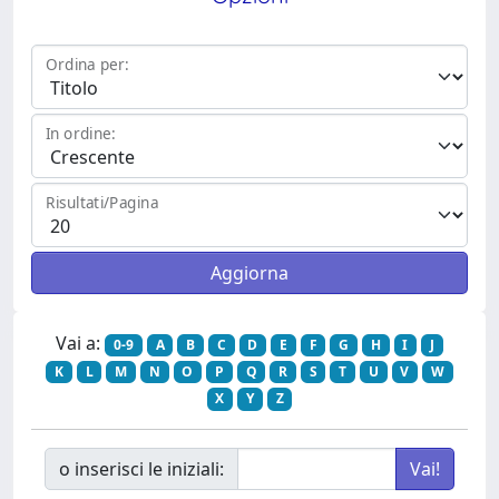
Ordina per:
In ordine:
Risultati/Pagina
Vai a:
0-9
A
B
C
D
E
F
G
H
I
J
K
L
M
N
O
P
Q
R
S
T
U
V
W
X
Y
Z
o inserisci le iniziali: