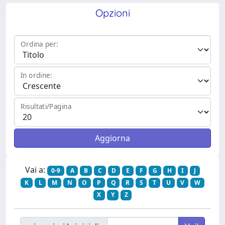
Opzioni
Ordina per:
In ordine:
Risultati/Pagina
Vai a:
0-9
A
B
C
D
E
F
G
H
I
J
K
L
M
N
O
P
Q
R
S
T
U
V
W
X
Y
Z