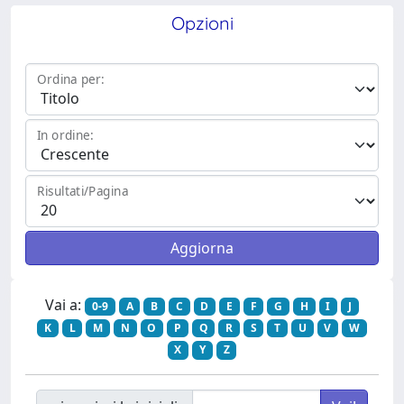
Opzioni
Ordina per:
In ordine:
Risultati/Pagina
Vai a:
0-9
A
B
C
D
E
F
G
H
I
J
K
L
M
N
O
P
Q
R
S
T
U
V
W
X
Y
Z