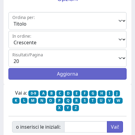
Ordina per:
In ordine:
Risultati/Pagina
Vai a:
0-9
A
B
C
D
E
F
G
H
I
J
K
L
M
N
O
P
Q
R
S
T
U
V
W
X
Y
Z
o inserisci le iniziali: