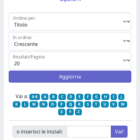
Ordina per:
In ordine:
Risultati/Pagina
Vai a:
0-9
A
B
C
D
E
F
G
H
I
J
K
L
M
N
O
P
Q
R
S
T
U
V
W
X
Y
Z
o inserisci le iniziali: