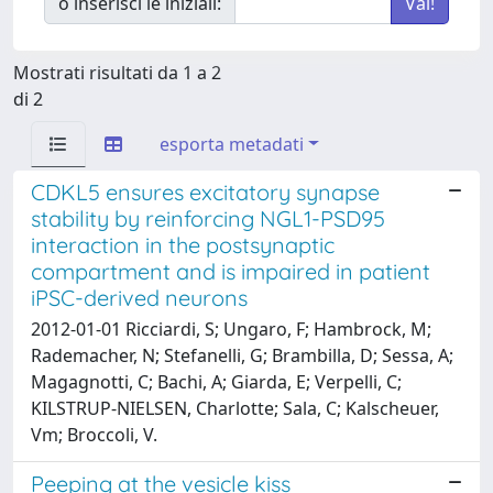
o inserisci le iniziali:
Mostrati risultati da 1 a 2
di 2
esporta metadati
CDKL5 ensures excitatory synapse
stability by reinforcing NGL1-PSD95
interaction in the postsynaptic
compartment and is impaired in patient
iPSC-derived neurons
2012-01-01 Ricciardi, S; Ungaro, F; Hambrock, M;
Rademacher, N; Stefanelli, G; Brambilla, D; Sessa, A;
Magagnotti, C; Bachi, A; Giarda, E; Verpelli, C;
KILSTRUP-NIELSEN, Charlotte; Sala, C; Kalscheuer,
Vm; Broccoli, V.
Peeping at the vesicle kiss