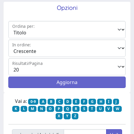
Opzioni
Ordina per:
In ordine:
Risultati/Pagina
Vai a:
0-9
A
B
C
D
E
F
G
H
I
J
K
L
M
N
O
P
Q
R
S
T
U
V
W
X
Y
Z