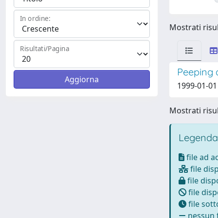
In ordine:
Mostrati risul
Risultati/Pagina
Peeping a
1999-01-01
Mostrati risul
Legenda
file ad 
file dis
file disp
file disp
file sot
nessun f