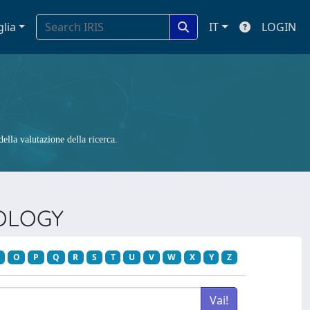
glia
IT
LOGIN
ella valutazione della ricerca.
IOLOGY
O
P
Q
R
S
T
U
V
W
X
Y
Z