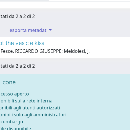
tati da 2 a 2 di 2
esporta metadati
t the vesicle kiss
 Fesce, RICCARDO GIUSEPPE; Meldolesi, J.
tati da 2 a 2 di 2
 icone
accesso aperto
ponibili sulla rete interna
onibili agli utenti autorizzati
onibili solo agli amministratori
to embargo
ile disponibile