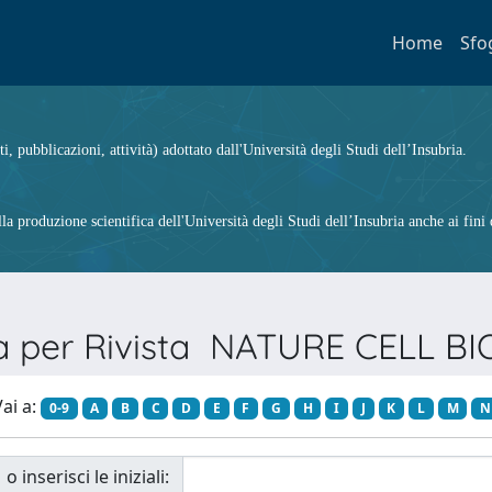
Home
Sfo
ti, pubblicazioni, attività) adottato dall'Università degli Studi dell’Insubria.
 produzione scientifica dell'Università degli Studi dell’Insubria anche ai fini d
ia per Rivista NATURE CELL B
ai a:
0-9
A
B
C
D
E
F
G
H
I
J
K
L
M
N
o inserisci le iniziali: