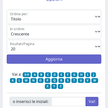
Ordina per:
In ordine:
Risultati/Pagina
Vai a:
0-9
A
B
C
D
E
F
G
H
I
J
K
L
M
N
O
P
Q
R
S
T
U
V
W
X
Y
Z
o inserisci le iniziali: