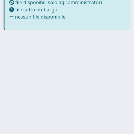
file disponibili solo agli amministratori
file sotto embargo
nessun file disponibile
Powered by
IRIS
-
about IRIS
-
Utilizzo dei cookie
-
Privacy
Copyright © 2026