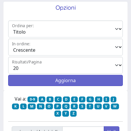
Opzioni
Ordina per:
In ordine:
Risultati/Pagina
Vai a:
0-9
A
B
C
D
E
F
G
H
I
J
K
L
M
N
O
P
Q
R
S
T
U
V
W
X
Y
Z