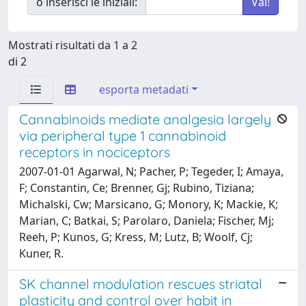
o inserisci le iniziali:
Mostrati risultati da 1 a 2
di 2
esporta metadati
Cannabinoids mediate analgesia largely
via peripheral type 1 cannabinoid
receptors in nociceptors
2007-01-01 Agarwal, N; Pacher, P; Tegeder, I; Amaya,
F; Constantin, Ce; Brenner, Gj; Rubino, Tiziana;
Michalski, Cw; Marsicano, G; Monory, K; Mackie, K;
Marian, C; Batkai, S; Parolaro, Daniela; Fischer, Mj;
Reeh, P; Kunos, G; Kress, M; Lutz, B; Woolf, Cj;
Kuner, R.
SK channel modulation rescues striatal
plasticity and control over habit in