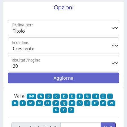
Opzioni
Ordina per:
In ordine:
Risultati/Pagina
Vai a:
0-9
A
B
C
D
E
F
G
H
I
J
K
L
M
N
O
P
Q
R
S
T
U
V
W
X
Y
Z