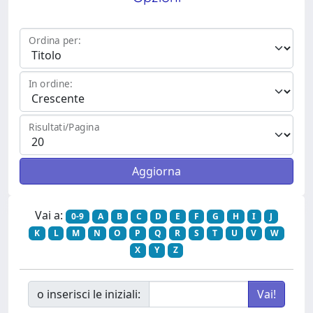
Ordina per:
In ordine:
Risultati/Pagina
Vai a:
0-9
A
B
C
D
E
F
G
H
I
J
K
L
M
N
O
P
Q
R
S
T
U
V
W
X
Y
Z
o inserisci le iniziali: