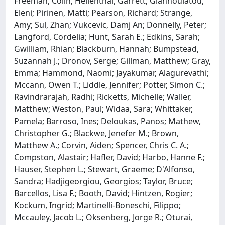
Freeman, Colin; Hellenthal, Garrett; Giannoulatou,
Eleni; Pirinen, Matti; Pearson, Richard; Strange,
Amy; Sul, Zhan; Vukcevic, Damj An; Donnelly, Peter;
Langford, Cordelia; Hunt, Sarah E.; Edkins, Sarah;
Gwilliam, Rhian; Blackburn, Hannah; Bumpstead,
Suzannah J.; Dronov, Serge; Gillman, Matthew; Gray,
Emma; Hammond, Naomi; Jayakumar, Alagurevathi;
Mccann, Owen T.; Liddle, Jennifer; Potter, Simon C.;
Ravindrarajah, Radhi; Ricketts, Michelle; Waller,
Matthew; Weston, Paul; Widaa, Sara; Whittaker,
Pamela; Barroso, Ines; Deloukas, Panos; Mathew,
Christopher G.; Blackwe, Jenefer M.; Brown,
Matthew A.; Corvin, Aiden; Spencer, Chris C. A.;
Compston, Alastair; Hafler, David; Harbo, Hanne F.;
Hauser, Stephen L.; Stewart, Graeme; D'Alfonso,
Sandra; Hadjigeorgiou, Georgios; Taylor, Bruce;
Barcellos, Lisa F.; Booth, David; Hintzen, Rogier;
Kockum, Ingrid; Martinelli-Boneschi, Filippo;
Mccauley, Jacob L.; Oksenberg, Jorge R.; Oturai,