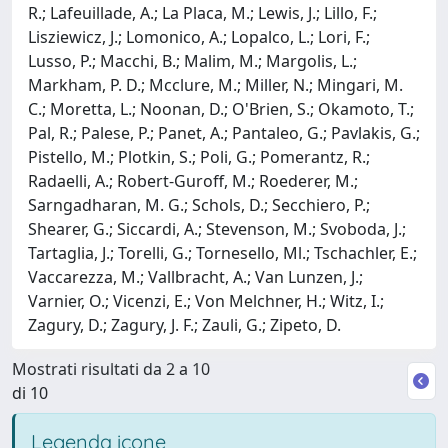
R.; Lafeuillade, A.; La Placa, M.; Lewis, J.; Lillo, F.;
Lisziewicz, J.; Lomonico, A.; Lopalco, L.; Lori, F.;
Lusso, P.; Macchi, B.; Malim, M.; Margolis, L.;
Markham, P. D.; Mcclure, M.; Miller, N.; Mingari, M.
C.; Moretta, L.; Noonan, D.; O'Brien, S.; Okamoto, T.;
Pal, R.; Palese, P.; Panet, A.; Pantaleo, G.; Pavlakis, G.;
Pistello, M.; Plotkin, S.; Poli, G.; Pomerantz, R.;
Radaelli, A.; Robert-Guroff, M.; Roederer, M.;
Sarngadharan, M. G.; Schols, D.; Secchiero, P.;
Shearer, G.; Siccardi, A.; Stevenson, M.; Svoboda, J.;
Tartaglia, J.; Torelli, G.; Tornesello, Ml.; Tschachler, E.;
Vaccarezza, M.; Vallbracht, A.; Van Lunzen, J.;
Varnier, O.; Vicenzi, E.; Von Melchner, H.; Witz, I.;
Zagury, D.; Zagury, J. F.; Zauli, G.; Zipeto, D.
Mostrati risultati da 2 a 10
di 10
Legenda icone