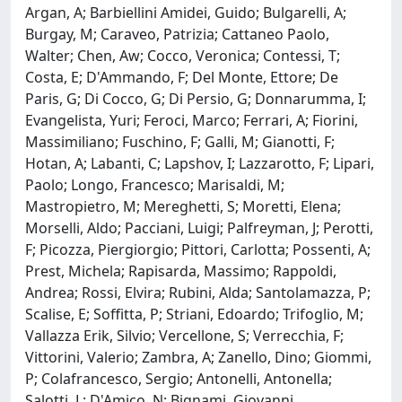
Argan, A; Barbiellini Amidei, Guido; Bulgarelli, A;
Burgay, M; Caraveo, Patrizia; Cattaneo Paolo,
Walter; Chen, Aw; Cocco, Veronica; Contessi, T;
Costa, E; D'Ammando, F; Del Monte, Ettore; De
Paris, G; Di Cocco, G; Di Persio, G; Donnarumma, I;
Evangelista, Yuri; Feroci, Marco; Ferrari, A; Fiorini,
Massimiliano; Fuschino, F; Galli, M; Gianotti, F;
Hotan, A; Labanti, C; Lapshov, I; Lazzarotto, F; Lipari,
Paolo; Longo, Francesco; Marisaldi, M;
Mastropietro, M; Mereghetti, S; Moretti, Elena;
Morselli, Aldo; Pacciani, Luigi; Palfreyman, J; Perotti,
F; Picozza, Piergiorgio; Pittori, Carlotta; Possenti, A;
Prest, Michela; Rapisarda, Massimo; Rappoldi,
Andrea; Rossi, Elvira; Rubini, Alda; Santolamazza, P;
Scalise, E; Soffitta, P; Striani, Edoardo; Trifoglio, M;
Vallazza Erik, Silvio; Vercellone, S; Verrecchia, F;
Vittorini, Valerio; Zambra, A; Zanello, Dino; Giommi,
P; Colafrancesco, Sergio; Antonelli, Antonella;
Salotti, L; D'Amico, N; Bignami, Giovanni