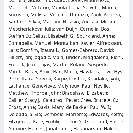
Daniela; Guaschino, Clara; Leone, Maurizio A.;
Martinelli, Vittorio; Moiola, Lucia; Salvetti, Marco;
Sorosina, Melissa; Vecchio, Domizia; Zauli, Andrea;
Santoro, Silvia; Mancini, Nicasio; Zuccala, Miriam;
Mescheriakova, Julia; van Duijn, Cornelia; Bos,
Steffan D.; Celius, Elisabeth G.; Spurkland, Anne;
Comabella, Manuel; Montalban, Xavier; Alfredsson,
Lars; Bomfim, Izaura L.; Gomez-Cabrero, David;
Hillert, Jan; Jagodic, Maja; Linden, Magdalena; Piehl,
Fredrik; Jelcic, Ilijas; Martin, Roland; Sospedra,
Mirela; Baker, Amie; Ban, Maria; Hawkins, Clive; Hysi,
Pirro; Kalra, Seema; Karpe, Fredrik; Khadake, Jyoti;
Lachance, Genevieve; Molyneux, Paul; Neville,
Matthew; Thorpe, John; Bradshaw, Elizabeth;
Caillier, Stacy J.; Calabresi, Peter; Cree, Bruce A. C.;
Cross, Anne; Davis, Mary; de Bakker, Paul W. I.;
Delgado, Silvia; Dembele, Marieme; Edwards, Keith;
Fitzgerald, Kate; Frohlich, Irene Y.; Gourraud, Pierre-
Antoine; Haines, Jonathan L.; Hakonarson, Hakon;