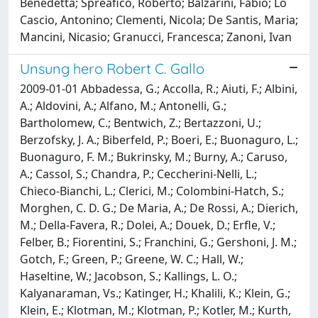
Benedetta; Spreafico, Roberto; Balzarini, Fabio; Lo
Cascio, Antonino; Clementi, Nicola; De Santis, Maria;
Mancini, Nicasio; Granucci, Francesca; Zanoni, Ivan
Unsung hero Robert C. Gallo
2009-01-01 Abbadessa, G.; Accolla, R.; Aiuti, F.; Albini,
A.; Aldovini, A.; Alfano, M.; Antonelli, G.;
Bartholomew, C.; Bentwich, Z.; Bertazzoni, U.;
Berzofsky, J. A.; Biberfeld, P.; Boeri, E.; Buonaguro, L.;
Buonaguro, F. M.; Bukrinsky, M.; Burny, A.; Caruso,
A.; Cassol, S.; Chandra, P.; Ceccherini-Nelli, L.;
Chieco-Bianchi, L.; Clerici, M.; Colombini-Hatch, S.;
Morghen, C. D. G.; De Maria, A.; De Rossi, A.; Dierich,
M.; Della-Favera, R.; Dolei, A.; Douek, D.; Erfle, V.;
Felber, B.; Fiorentini, S.; Franchini, G.; Gershoni, J. M.;
Gotch, F.; Green, P.; Greene, W. C.; Hall, W.;
Haseltine, W.; Jacobson, S.; Kallings, L. O.;
Kalyanaraman, Vs.; Katinger, H.; Khalili, K.; Klein, G.;
Klein, E.; Klotman, M.; Klotman, P.; Kotler, M.; Kurth,