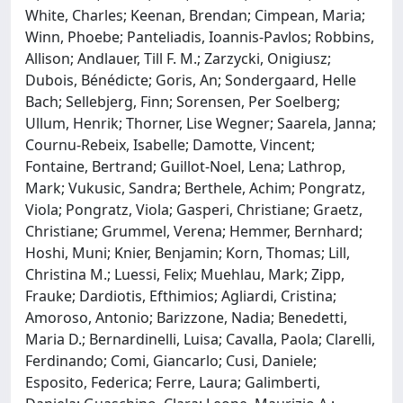
White, Charles; Keenan, Brendan; Cimpean, Maria;
Winn, Phoebe; Panteliadis, Ioannis-Pavlos; Robbins,
Allison; Andlauer, Till F. M.; Zarzycki, Onigiusz;
Dubois, Bénédicte; Goris, An; Sondergaard, Helle
Bach; Sellebjerg, Finn; Sorensen, Per Soelberg;
Ullum, Henrik; Thorner, Lise Wegner; Saarela, Janna;
Cournu-Rebeix, Isabelle; Damotte, Vincent;
Fontaine, Bertrand; Guillot-Noel, Lena; Lathrop,
Mark; Vukusic, Sandra; Berthele, Achim; Pongratz,
Viola; Pongratz, Viola; Gasperi, Christiane; Graetz,
Christiane; Grummel, Verena; Hemmer, Bernhard;
Hoshi, Muni; Knier, Benjamin; Korn, Thomas; Lill,
Christina M.; Luessi, Felix; Muehlau, Mark; Zipp,
Frauke; Dardiotis, Efthimios; Agliardi, Cristina;
Amoroso, Antonio; Barizzone, Nadia; Benedetti,
Maria D.; Bernardinelli, Luisa; Cavalla, Paola; Clarelli,
Ferdinando; Comi, Giancarlo; Cusi, Daniele;
Esposito, Federica; Ferre, Laura; Galimberti,