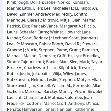
Kimbrough, Dorlan; Isobe, Noriko; Konidari,
Ioanna; Lathi, Ellen; Lee, Michelle H.; Li, Taibo; An,
David; Zimmer, Andrew; Madireddy, Lohith;
Manrique, Clara P.; Mitrovic, Mitja; Olah, Marta;
Patrick, Ellis; Pericak-Vance, Margaret A.; Piccio,
Laura; Schaefer, Cathy; Weiner, Howard; Lage,
Kasper; Scott, Rodney J.; Lechner-Scott, Jeannette;
Leal, R; Moscato, Pablo; Booth, David R.; Stewart,
Graeme J.; Vucic, Stephen; Pame, Grant; Bametto,
Michael; Mason, Deborah; Griffiths, Lyn; Broadley,
Simon; Tajouri, Lotti; Baxter, Alan; Slee, Mark; Taylor,
Bruce V.; Charlesworth, Jac; Kilpatrick, Trevor J.;
Rubio, Justin; Jokubaitis, Vilija; Wiley, James;
Butzkueven, Helmut; Leslie, Stephen; Motyer, Allan;
Stankovich, Jim; Carroll, William M.; Kermode, Allan
G.; Edrin, Marzena; Barclay, Murray; Peyrin-Biroulet,
Laurent; Chamaillard, Mathias; Colombe, Jean-
Frederick; Cottone, Mario; Croft, Anthony; D'Inca,
Renata; Halfvarson, Jonas; Hanigan, Katherine;