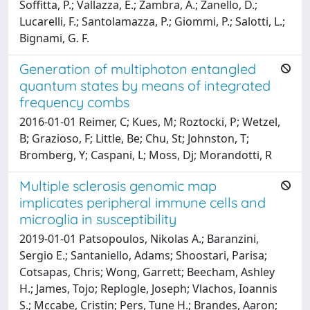
Soffitta, P.; Vallazza, E.; Zambra, A.; Zanello, D.;
Lucarelli, F.; Santolamazza, P.; Giommi, P.; Salotti, L.;
Bignami, G. F.
Generation of multiphoton entangled
quantum states by means of integrated
frequency combs
2016-01-01 Reimer, C; Kues, M; Roztocki, P; Wetzel,
B; Grazioso, F; Little, Be; Chu, St; Johnston, T;
Bromberg, Y; Caspani, L; Moss, Dj; Morandotti, R
Multiple sclerosis genomic map
implicates peripheral immune cells and
microglia in susceptibility
2019-01-01 Patsopoulos, Nikolas A.; Baranzini,
Sergio E.; Santaniello, Adams; Shoostari, Parisa;
Cotsapas, Chris; Wong, Garrett; Beecham, Ashley
H.; James, Tojo; Replogle, Joseph; Vlachos, Ioannis
S.; Mccabe, Cristin; Pers, Tune H.; Brandes, Aaron;