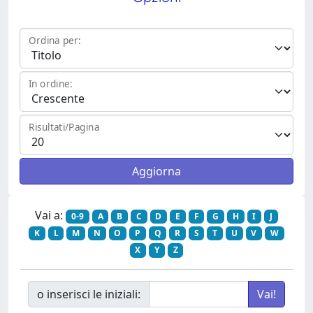
Ordina per:
In ordine:
Risultati/Pagina
Vai a:
0-9
A
B
C
D
E
F
G
H
I
J
K
L
M
N
O
P
Q
R
S
T
U
V
W
X
Y
Z
o inserisci le iniziali: