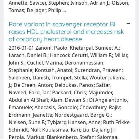
Annette; Sawcer, Stephen; Ivinson, Adrian J.; Olsson,
Tomas; De Jager, Philip L.
Rare variant in scavenger receptor BI
raises HDL cholesterol and increases risk
of coronary heart disease
2016-01-01 Zanoni, Paolo; Khetarpal, Sumeet A.;
Larach, Daniel B.; Hancock Cerutti, William F.; Millar,
John S.; Cuchel, Marina; Derohannessian,
Stephanie; Kontush, Anatol; Surendran, Praveen;
Saleheen, Danish; Trompet, Stella; Wouter Jukema,
J.; De Craen, Anton; Deloukas, Panos; Sattar,
Naveed; Ford, Ian; Packard, Chris; Majumder,
Abdullah Al Shafi; Alam, Dewan S.; Di Angelantonio,
Emanuele; Abecasis, Goncalo; Chowdhury, Rajiv;
Erdmann, Jeanette; Nordestgaard, Børge G.;
Nielsen, Sune F.; Tybjærg Hansen, Anne; Ruth Frikke
Schmidt, Null; Kuulasmaa, Kari; Liu, Dajiang J.;
Perola, Markus; Blankenberg, Stefan; Salomaa,