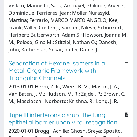
Veikko; Männistö, Satu; Amouyel, Philippe; Arveiler,
Dominique; Ferrieres, Jean; Möller Nurasyid,
Martina; Ferrario, MARCO MARIO ANGELO; Kee,
Frank; Willer, Cristen J.; Samani, Nilesh; Schunkert,
Heribert; Butterworth, Adam S.; Howson, Joanna M.
M.; Peloso, Gina M.; Stitziel, Nathan O.; Danesh,
John; Kathiresan, Sekar; Rader, Daniel J.
Separation of Hexane Isomers in a
Metal-Organic Framework with
Triangular Channels
2013-01-01 Herm, Z. R.; Wiers, B. M.; Mason, J. A.;
Van Baten, J. M.; Hudson, M. R.; Zajdel, P.; Brown, C.
M.; Masciocchi, Norberto; Krishna, R.; Long, J. R.
Type III interferons disrupt the lung
epithelial barrier upon viral recognition
2020-01-01 Broggi, Achille; Ghosh, Sreya; Sposito,