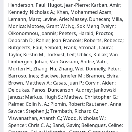
Henderson, Paul; Hugot, Jean-Pierre; Karban, Amir;
Kennedy, Nicholas A.; Khan, Mohammed Azam;
Lemann, Marc; Levine, Arie; Massey, Dunecan; Milla,
Monica; Motoey, Grant W.; Ng, Sok Meng Evelyn;
Oikonomnou, Joannis; Peeters, Harald; Proctor,
Deborah D.; Rahier, Jean-Francois; Roberts, Rebecca;
Rutgeerts, Paul; Seibold, Frank; Stronati, Laura;
Taylor, Kirstin M.; Torkvist, Leif; Ublick, Kullak; Van
Limbergen, Johan; Van Gossum, Andre; Vatn,
Morten H.; Zhang, Hu; Zhang, Wei; Donnelly, Peter;
Barroso, Ines; Blackwe, Jenefer M.; Bramon, Elvira;
Brown, Matthew A.; Casas, Juan P.; Corvin, Aiden;
Deloukas, Panos; Duncanson, Audrey; Jankowski,
Janusz; Markus, Hugh S.; Mathew, Christopher G.;
Palmer, Colin N. A.; Plomin, Robert; Rautanen, Anna;
Sawcer, Stephen J.; Trembath, Richard C.;
Viswanathan, Ananth C.; Wood, Nicholas W.;
Spencer, Chris C. A.; Band, Gavin; Bellenguez, Celine;