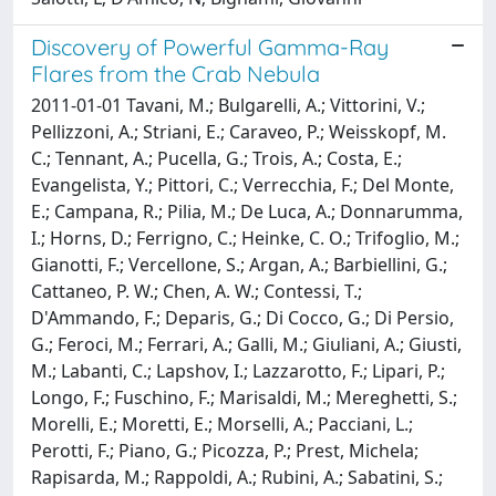
Discovery of Powerful Gamma-Ray
Flares from the Crab Nebula
2011-01-01 Tavani, M.; Bulgarelli, A.; Vittorini, V.;
Pellizzoni, A.; Striani, E.; Caraveo, P.; Weisskopf, M.
C.; Tennant, A.; Pucella, G.; Trois, A.; Costa, E.;
Evangelista, Y.; Pittori, C.; Verrecchia, F.; Del Monte,
E.; Campana, R.; Pilia, M.; De Luca, A.; Donnarumma,
I.; Horns, D.; Ferrigno, C.; Heinke, C. O.; Trifoglio, M.;
Gianotti, F.; Vercellone, S.; Argan, A.; Barbiellini, G.;
Cattaneo, P. W.; Chen, A. W.; Contessi, T.;
D'Ammando, F.; Deparis, G.; Di Cocco, G.; Di Persio,
G.; Feroci, M.; Ferrari, A.; Galli, M.; Giuliani, A.; Giusti,
M.; Labanti, C.; Lapshov, I.; Lazzarotto, F.; Lipari, P.;
Longo, F.; Fuschino, F.; Marisaldi, M.; Mereghetti, S.;
Morelli, E.; Moretti, E.; Morselli, A.; Pacciani, L.;
Perotti, F.; Piano, G.; Picozza, P.; Prest, Michela;
Rapisarda, M.; Rappoldi, A.; Rubini, A.; Sabatini, S.;